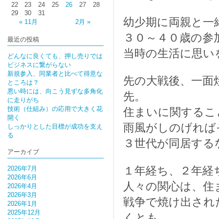
22
23
24
25
26
27
28
29
30
31
幼少期に両親と一
« 11月
2月 »
３０～４０歳の参
最近の投稿
当時の生活に思い
どんなに良くても、押し売りでは
ビジネスに繋がらない
新規参入、同業者と比べて得意な
先の大戦後、一面
ところは？
悪い時には、向こう見ずな多角化
先。
に走りがち
技術（仕組み）の応用で大きく花
住まいに関するこ
開く
雨風がしのげれば
しっかりとした目標が成功を支え
る
３世代が同居する
アーカイブ
１年経ち、２年経
2026年7月
2026年6月
人々の関心は、住
2026年4月
2026年3月
戦争で焼け出され
2026年1月
2025年12月
くとも、