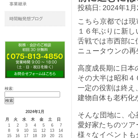
投稿日:
2024年1月
こちら京都では現
１６年ぶりに新し
舌戦では市西部に
ニュータウンの再
高度成長期に日本
その大半は昭和４
一定の役割は終え
検索:
建物自体も老朽化
2024年1月
そんな団地に、心
月
火
水
木
金
土
日
愛好家たちのツア
1
2
3
4
5
6
7
8
9
10
11
12
13
14
様々なイベントも
15
16
17
18
19
20
21