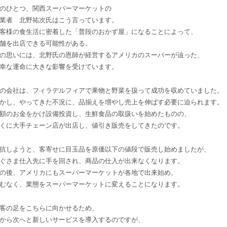
のひとつ、関西スーパーマーケットの
業者 北野祐次氏はこう言っています。
客様の食生活に密着した「普段のおかず屋」になることによって、
舗を出店できる可能性がある。
の思いには、北野氏の恩師が経営するアメリカのスーパーが辿った、
幸な運命に大きな影響を受けています。
の会社は、フィラデルフィアで果物と野菜を扱って成功を収めていました。
かし、やってきた不況に、品揃えを増やし売上を伸ばす必要に迫られます。
額のお金をかけ設備投資し、生鮮食品の取扱いを始めたものの、
くに大手チェーン店が出店し、値引き販売をしてきたのです。
抗しようと、客寄せに目玉品を原価以下の値段で販売し始めましたが、
ぐさま仕入先に手を回され、商品の仕入が出来なくなります。
の後、アメリカにもスーパーマーケットが各地で出来始め、
むなく、業態をスーパーマーケットに変えることになります。
客の足をこちらに向かせるため、
から次へと新しいサービスを導入するのですが、