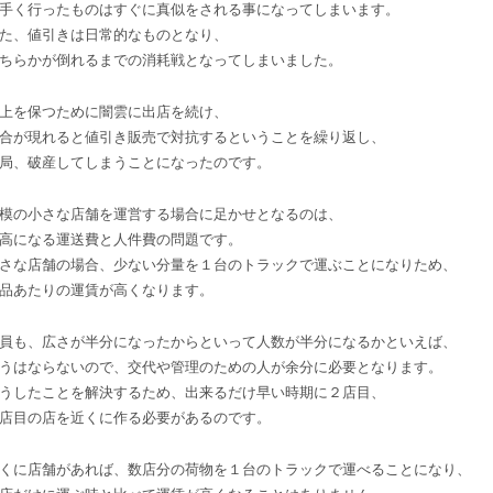
手く行ったものはすぐに真似をされる事になってしまいます。
た、値引きは日常的なものとなり、
ちらかが倒れるまでの消耗戦となってしまいました。
上を保つために闇雲に出店を続け、
合が現れると値引き販売で対抗するということを繰り返し、
局、破産してしまうことになったのです。
模の小さな店舗を運営する場合に足かせとなるのは、
高になる運送費と人件費の問題です。
さな店舗の場合、少ない分量を１台のトラックで運ぶことになりため、
品あたりの運賃が高くなります。
員も、広さが半分になったからといって人数が半分になるかといえば、
うはならないので、交代や管理のための人が余分に必要となります。
うしたことを解決するため、出来るだけ早い時期に２店目、
店目の店を近くに作る必要があるのです。
くに店舗があれば、数店分の荷物を１台のトラックで運べることになり、