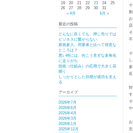
19
20
21
22
23
24
25
そ
26
27
28
29
30
31
創
« 4月
6月 »
お
最近の投稿
店
そ
どんなに良くても、押し売りでは
不
ビジネスに繋がらない
新規参入、同業者と比べて得意な
ところは？
そ
悪い時には、向こう見ずな多角化
し
に走りがち
技術（仕組み）の応用で大きく花
多
開く
近
しっかりとした目標が成功を支え
る
対
アーカイブ
す
そ
2026年7月
2026年6月
や
2026年4月
2026年3月
お
2026年1月
次
2025年12月