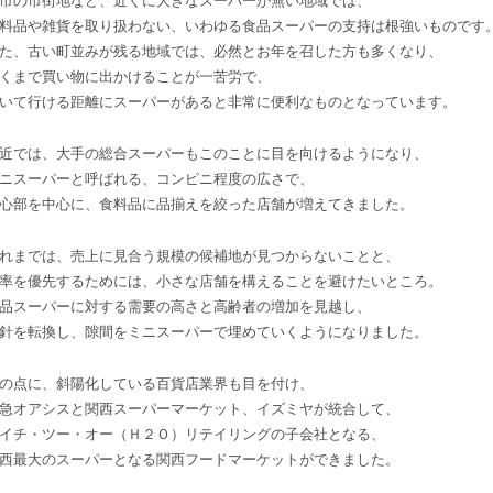
市の市街地など、近くに大きなスーパーが無い地域では、
料品や雑貨を取り扱わない、いわゆる食品スーパーの支持は根強いものです
た、古い町並みが残る地域では、必然とお年を召した方も多くなり、
くまで買い物に出かけることが一苦労で、
いて行ける距離にスーパーがあると非常に便利なものとなっています。
近では、大手の総合スーパーもこのことに目を向けるようになり、
ニスーパーと呼ばれる、コンピニ程度の広さで、
心部を中心に、食料品に品揃えを絞った店舗が増えてきました。
れまでは、売上に見合う規模の候補地が見つからないことと、
率を優先するためには、小さな店舗を構えることを避けたいところ。
品スーパーに対する需要の高さと高齢者の増加を見越し、
針を転換し、隙間をミニスーパーで埋めていくようになりました。
の点に、斜陽化している百貨店業界も目を付け、
急オアシスと関西スーパーマーケット、イズミヤが統合して、
イチ・ツー・オー（Ｈ２Ｏ）リテイリングの子会社となる、
西最大のスーパーとなる関西フードマーケットができました。