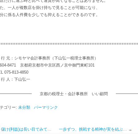
店だけに運ぶ時と比べて運賃が高くなることはありません。
た、一人が複数店を掛け持ちで見ることが可能になり、
分に係る人件費を少しでも抑えることができるのです。
========================================================
 行 元：シモヤマ会計事務所（下山弘一税理士事務所）
604-8471 京都府京都市中京区西ノ京中御門東町101
L 075-813-4850
 行 人：下山弘一
━━━━━━━━ 京都の税理士・会計事務所 いい顧問 ━━━━━
テゴリー:
未分類
パーマリンク
儲け(利益)は長い目でみて…
一歩ずつ、挑戦する精神が実を結ぶ…
→