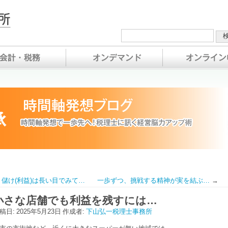
儲け(利益)は長い目でみて…
一歩ずつ、挑戦する精神が実を結ぶ…
→
小さな店舗でも利益を残すには…
稿日:
2025年5月23日
作成者:
下山弘一税理士事務所