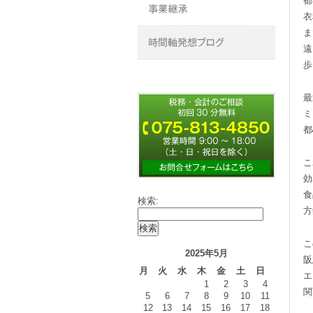
都
衣
ま
遠
歩
最
ミ
都
こ
効
食
検索:
方
こ
2025年5月
阪
月
火
水
木
金
土
日
エ
1
2
3
4
関
5
6
7
8
9
10
11
12
13
14
15
16
17
18