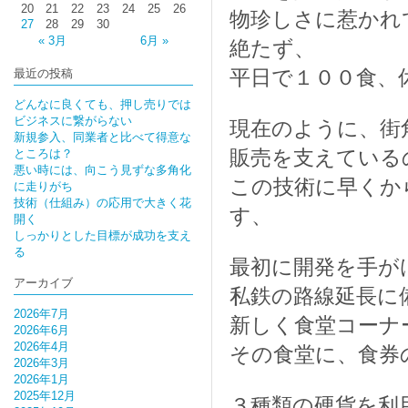
20
21
22
23
24
25
26
物珍しさに惹かれ
27
28
29
30
« 3月
6月 »
絶たず、
平日で１００食、
最近の投稿
どんなに良くても、押し売りでは
ビジネスに繋がらない
現在のように、街
新規参入、同業者と比べて得意な
販売を支えている
ところは？
悪い時には、向こう見ずな多角化
この技術に早くか
に走りがち
技術（仕組み）の応用で大きく花
す、
開く
しっかりとした目標が成功を支え
る
最初に開発を手が
アーカイブ
私鉄の路線延長に
2026年7月
新しく食堂コーナ
2026年6月
2026年4月
その食堂に、食券
2026年3月
2026年1月
2025年12月
３種類の硬貨を利