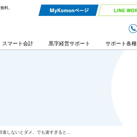
談無料。
スマート会計
黒字経営サポート
サポート各種
リモート相談
入力効率化サ
弥生会計サポ
相続・事業承
前進しないとダメ、でも速すぎると…