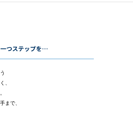
つ一つステップを…
う
く、
。
手まで、