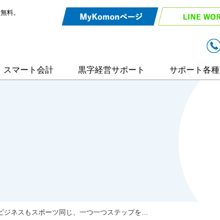
談無料。
スマート会計
黒字経営サポート
サポート各種
リモート相談
入力効率化サ
弥生会計サポ
相続・事業承
ビジネスもスポーツ同じ、一つ一つステップを…