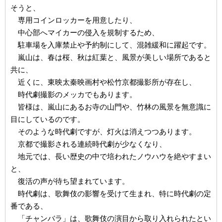
そうと、
専用コインロッカーを用意したり、
中心部へマイカーの侵入を規制するため、
駐車場を入庫禁止や予約制にして、混雑緩和に躍起です。
嵐山は、春は桜、秋は紅葉と、風景が美しい場所であると
共に、
近くに、東映太秦映画村や松竹京都撮影所が存在し、
時代劇撮影のメッカでもあります。
皆様は、嵐山にあるお寺の山門や、竹林の風景を無意識に
目にしているのです。
そのような時代劇ですが、灯火は消えつつあります。
京都で撮影される連続時代劇が少なくなり、
地元では、長い歴史の中で培われたノウハウを絶やすまい
と、
復活の声が待ち望まれています。
時代劇は、歌舞伎の影響を受けて生まれ、特に時代劇の定
番である、
「チャンバラ」は、歌舞伎の演目から取り入れられたとい