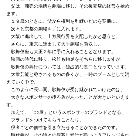
父は、商売の場所を劇場に移し、その後売店の経営を始め
ます。
１９歳のときに、父から権利を引継いだのを契機に、
次々と京都の劇場を手に入れます。
大阪に進出して、上方興行界を支配したかと思うと、
さらに、東京に進出して大手劇場を買収し、
歌舞伎座も大正２年に手に入れることとなります。
映画の時代に移り、松竹も軸足をそちらに移しますが、
歌舞伎の興行については、独占的な窓口となっています。
大衆芸能と称されるものの多くが、一時のブームとして消
えていく中で、
このように長い間、歌舞伎が受け継がれていけたのは、
大きなスポンサーの後ろ盾があったことが大きいといえま
す。
加えて、「○○屋」というスポンサーのブランドとなる、
ブランドをつけてもらうことなり、
役者ごとの個性を引き立たせることができたのです。
時代劇が、その時々の観客に受けが良いようアレンジされ