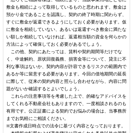
敷金も相続によって取得しているものと思われます。敷金は
預かり金であることを認識し、契約の終了時期に関わらず、
すぐに敷金が返還できるようにしておく必要があります。仮
に敷金を相続していない、あるいは返還すべき敷金に満たな
い額しか相続していなければ、返還相当額の資金を何らかの
方法によって確保しておく必要があるでしょう。
この他、契約にあたっては、賃料や契約期間等だけでな
く、中途解約、原状回復義務、損害金等について、貸主に不
利な事項はないか、契約内容が許容できるリスクの範囲内で
あるか等に留意する必要があります。今回の借地期間の延長
に際して、従来の契約内容と照らし合わせながら、内容に問
題がないか確認するとよいでしょう。
これらの注意事項等を考慮した上で、的確なアドバイスを
してくれる不動産会社もありますので、一度相談されるのも
有用です。公正証書による契約でお悩みの場合は、当事務所
までお気軽にご相談ください。
※文書作成日時点での法令に基づく内容となっております。
本情報の転載および著作権法に定められた条件以外の複製