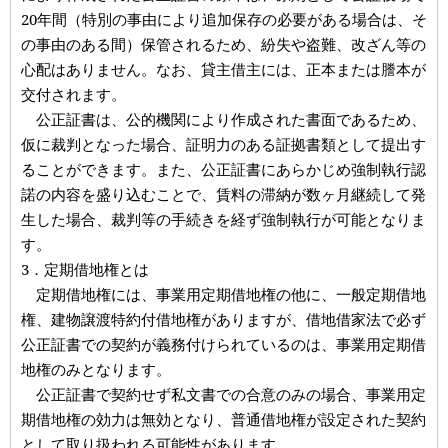
20年間（特別の事由により追加保存の必要がある場合は、そ
の事由のある間）保管されるため、紛失や盗難、改ざん等の
心配はありません。なお、貸主借主には、正本または謄本が
交付されます。
公正証書は、公的機関により作成された書面であるため、
仮に裁判となった場合、証明力のある証拠書類として提出す
ることができます。また、公正証書にあらかじめ強制執行認
諾の内容を盛り込むことで、賃料の滞納が数ヶ月継続して発
生した場合、裁判等の手続きを経ず強制執行が可能となりま
す。
3．定期借地権とは
定期借地権には、事業用定期借地権の他に、一般定期借地
権、建物譲渡特約付借地権がありますが、借地借家法で必ず
公正証書での契約が義務付けられているのは、事業用定期借
地権のみとなります。
公正証書で契約せず私文書での合意のみの場合、事業用定
期借地権の効力は無効となり、普通借地権が設定された契約
として取り扱われる可能性があります。