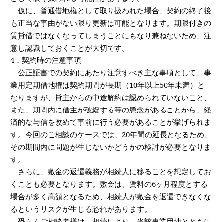
仮に、普通借地権として取り扱われた場合、契約の終了後
も正当な事由がない限り更新は可能となります。期限付きの
賃貸借ではなくなってしまうことにもなり兼ねないため、注
意し認識しておくことが大切です。
4．契約時の注意事項
公正証書での契約にあたり注意すべき主な事項として、事
業用定期借地権は契約期間が長期（10年以上50年未満）と
なりますが、貸主からの中途解約は認められていないこと、
また、期間内に借主が破綻する等の懸念があることから、経
済的な与信を改めて事前に行う必要があることが挙げられま
す。今回のご相談のケースでは、20年間の延長となるため、
その期間内に問題が生じないかどうかの検討が必要となりま
す。
さらに、敷金の返還義務が相続人に移ることを想定してお
くことも必要となります。敷金は、賃料の6ヶ月程度とする
場合が多く高額となるため、相続人が敷金を返還できなくな
るというリスクが生じる恐れがあります。
恐らくご相談者様は、相続により、当該事業用地とともに