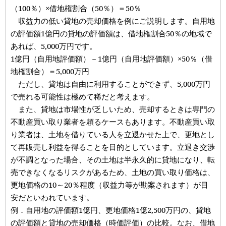
（100％）×借地権割合（50％）＝50％
収益力の低い貸地の売却価格を例にご説明します。自用地
の評価額1億円の貸地の評価額は、借地権割合50％の地域で
あれば、5,000万円です。
1億円（自用地評価額）－1億円（自用地評価額）×50％（借
地権割合）＝5,000万円
ただし、貸地は自由に利用することができず、5,000万円
で売れる可能性は極めて稀だと考えます。
また、貸地は市場性が乏しいため、売却するときは専門の
不動産買い取り業者を頼るケースもあります。不動産買い取
り業者は、土地を借りている人を立退かせた上で、更地とし
て再販売し利益を得ることを目的としています。立退き交渉
が不調となった場合、その土地は半永久的に貸地になり、転
売できなくなるリスクがあるため、土地の買い取り価格は、
更地価格の10～20％程度（収益力等が勘案されます）が目
安だといわれています。
例．自用地の評価額1億円、更地価格1億2,500万円の、貸地
の評価額と貸地の売却価格（時価評価）の比較。なお、借地