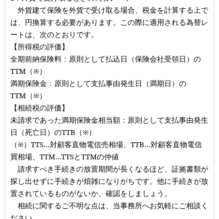
外貨建て保険を外貨で受け取る場合、税金を計算する上で
は、円換算する必要があります。この際に適用される為替レ
ートは、次のとおりです。
【所得税の評価】
全期前納保険料：原則として払込日（保険会社受領日）の
TTM（※）
満期保険金：原則として支払事由発生日（満期日）の
TTM（※）
【相続税の評価】
未請求であった満期保険金相当額：原則として支払事由発生
日（死亡日）のTTB（※）
（※）TTS…対顧客直物電信売相場、TTB…対顧客直物電信
買相場、TTM…TTSとTTMの仲値
請求すべき手続きの放置期間が長くなるほど、証拠書類が
探し出せずに手続きが煩雑になりがちです。他に手続きが放
置されているものがないか、確認をしましょう。
相続に関するご不明な点は、当事務所へお気軽にご相談く
ださい。