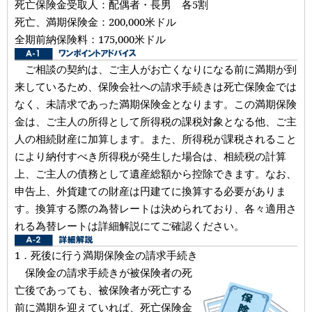
死亡保険金受取人：配偶者・長男 各5割
死亡、満期保険金：200,000米ドル
全期前納保険料：175,000米ドル
ご相談の契約は、ご主人がお亡くなりになる前に満期が到
来しているため、保険会社への請求手続きは死亡保険金では
なく、未請求であった満期保険金となります。この満期保険
金は、ご主人の所得として所得税の課税対象となる他、ご主
人の相続財産に加算します。また、所得税が課税されること
により納付すべき所得税が発生した場合は、相続税の計算
上、ご主人の債務として遺産総額から控除できます。なお、
申告上、外貨建ての財産は円建てに換算する必要がありま
す。換算する際の為替レートは決められており、各々適用さ
れる為替レートは詳細解説にてご確認ください。
1．死後に行う満期保険金の請求手続き
保険金の請求手続きが被保険者の死
亡後であっても、被保険者が死亡する
前に満期を迎えていれば、死亡保険金