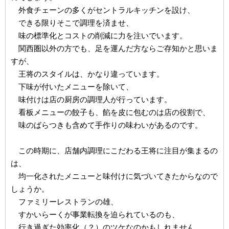
外食チェーンの多くがセントラルキッチンを設け、
できる限りそこで調理を済ませ、
味の標準化とコストの削減に力を注いでいます。
関西圏以外の方でも、足を運んだ方ならご存知かと思いま
すが、
王将のスタイルは、かなり違っています。
下味が付いたメニューを除いて、
味付けは店の厨房の調理人が行っています。
看板メニューの餃子も、餡を皮に包むのは店の役割で、
味のばらつきも含めて手作りの味わいがあるのです。
この時期に、店舗内調理にこだわる王将に注目が集まるの
は、
均一化されたメニューと味付けに気づいてきたからなので
しょうか。
ファミリーレストランの雄、
すかいらーくが事業転換を迫られているのも、
行き過ぎた効率化（？）のツケなのかもしれません。