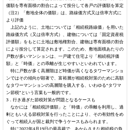
価額を専有面積の割合によって按分して各戸の評価額を算定
（注2）「敷地全体の価額」は、路線価方式又は倍率方式に
より評価
上記のように、土地については「相続税路線価」を用いた
路線価方式（又は倍率方式）、建物については「固定資産税
評価額」をもとに土地は敷地権割合、建物は専有面積の割合
により按分して算定されます。このため、敷地面積あたりの
戸数が多いマンションは、一戸建て住宅より「相続税評価
額」と「時価」との乖離が生じやすいといわれています。
特に戸数が多く高層階ほど時価が高くなるタワーマンショ
ンではその傾向が顕著で、富裕層が相続税対策のために高額
なタワーマンションの高層階を購入する、いわゆる“タワマ
ン節税”という言葉も一般的です。
3．行き過ぎた節税対策が問題となるケースも
なかには「相続税評価額」と「時価」の乖離を利用し、過
剰ともいえる節税対策を行ったことにより、その有効性をめ
ぐって相続人が国と裁判で争うケースもみられます。
特に2022年4月19日の最高裁で、あからさまな相続税の負