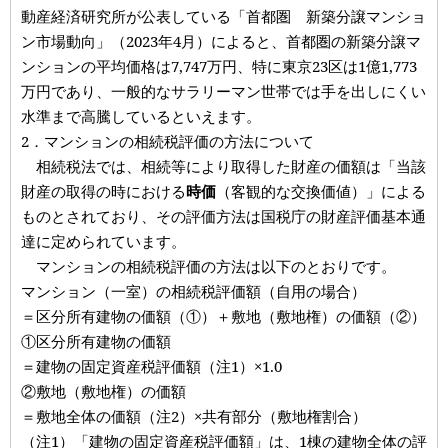
動産経済研究所が公表している「首都圏 新築分譲マンショ
ン市場動向」（2023年4月）によると、首都圏の新築分譲マ
ンションの平均価格は7,747万円、特に東京23区は1億1,773
万円であり、一般的なサラリーマン世帯では手を出しにくい
水準まで高騰しているといえます。
2．マンションの相続税評価の方法について
相続税法では、相続等により取得した財産の価額は「当該
財産の取得の時における
時価
（客観的な交換価値）」による
ものとされており、その評価方法は国税庁の財産評価基本通
達に定められています。
マンションの相続税評価の方法は以下のとおりです。
マンション（一室）の相続税評価額（自用の場合）
＝区分所有建物の価額（①）＋敷地（敷地権）の価額（②）
①区分所有建物の価額
＝建物の固定資産税評価額（注1）×1.0
②敷地（敷地権）の価額
＝敷地全体の価額（注2）×共有部分（敷地権割合）
（注1）「建物の固定資産税評価額」は、1棟の建物全体の評