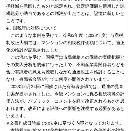
担軽減を意図したものと認定され、鑑定評価額を適用した課
税処分が適当であるとの判決が出たことは、記憶に新しいと
ころです。
4．国税庁の対応について
このような事例を受けて、令和5年度（2023年度）与党税
制改正大綱では、マンションの相続税評価額について、適正
化の検討が記載されました。
この流れを受け、国税庁は市場価格との乖離の実態把握と
その要因分析を的確に行った上で、不動産業界関係者などを
含む有識者の意見も聴取しながら通達改正を検討することに
なり、有識者会議がすでに何度か開催されています。
2023年6月22日に開催された有識者会議では、通達の見直
し案が提示されました。今後マンションに係る相続税等の評
価方法が、パブリック・コメントを経て改正されるものと思
われます。改正による評価への影響を注視する必要があると
いえます。
※文書作成日時点での法令に基づく内容となっております。
本情報の転載および著作権法に定められた条件以外の複製