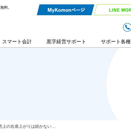
談無料。
スマート会計
黒字経営サポート
サポート各種
リモート相談
入力効率化サ
弥生会計サポ
相続・事業承
売上の右肩上がりは続かない…