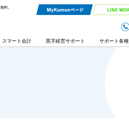
談無料。
スマート会計
黒字経営サポート
サポート各種
リモート相談
入力効率化サ
弥生会計サポ
相続・事業承