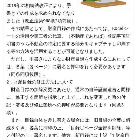
2019年の相続法改正により、手
書きでの作成を求められなくなり
ました（改正法第968条2項前段）。
その結果として、財産目録の作成にあたっては、Excelシ
ートの活用や第三者の代筆、（不動産であれば）登記事項証
明書のうち不動産の特定に要する部分をキャプチャし印刷す
る等の方法を活用することが可能となりました。
ただし、手書きによらない財産目録を作成するにあたって
は、各葉（各ページ）に署名と押印を行う必要があります
（同条同項後段）。
2．財産目録の修正方法について
財産目録の加除変更にあたり、通常の自筆証書遺言と同様
に、修正する箇所を指示した上で、これを変更した旨の付
記・署名及び修正箇所への押印が必要となります（同条3
項）。
また、目録自体を差し替える場合には、旧目録の全葉に斜
線を引き、各葉に押印の上、「目録〇ページ全部を削除」等
と付記の上、署名します。他方、新目録には上記「1.財産目