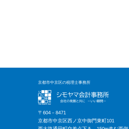
京都市中京区の税理士事務所
〒604－8471
京都市中京区西ノ京中御門東町101
西大路通円町交差点下る、150m進む西側