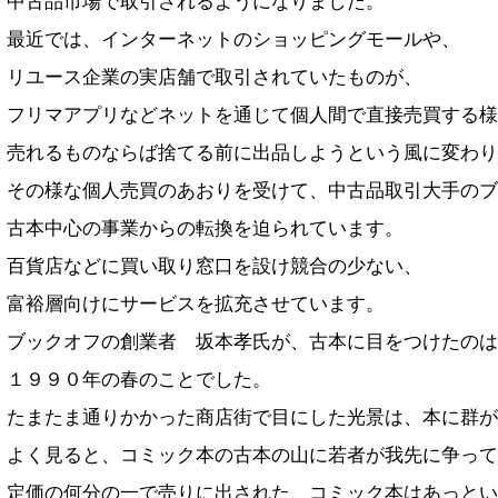
中古品市場で取引されるようになりました。
最近では、インターネットのショッピングモールや、
リユース企業の実店舗で取引されていたものが、
フリマアプリなどネットを通じて個人間で直接売買する様
売れるものならば捨てる前に出品しようという風に変わり
その様な個人売買のあおりを受けて、中古品取引大手のブ
古本中心の事業からの転換を迫られています。
百貨店などに買い取り窓口を設け競合の少ない、
富裕層向けにサービスを拡充させています。
ブックオフの創業者 坂本孝氏が、古本に目をつけたのは
１９９０年の春のことでした。
たまたま通りかかった商店街で目にした光景は、本に群が
よく見ると、コミック本の古本の山に若者が我先に争って
定価の何分の一で売りに出された、コミック本はあっとい