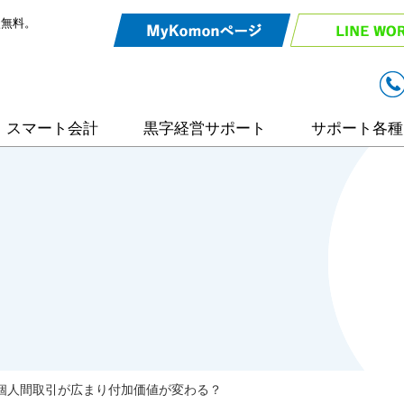
談無料。
スマート会計
黒字経営サポート
サポート各種
リモート相談
入力効率化サ
弥生会計サポ
相続・事業承
個人間取引が広まり付加価値が変わる？